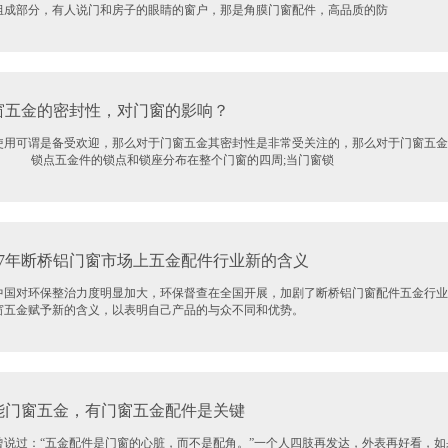
组成部分，有人说门和房子的眼睛的窗户，那是角膜门窗配件，高品质的防
五金的密封性，对门窗的影响？
使用可谓是备受欢迎，那么对于门窗五金其密封性是非常受关注的，那么对于门窗五金
。 锁点五金件的锁点和锁座分布在整个门窗的四周;当门窗锁
17年断桥铝门窗市场上五金配件行业新的含义
中国对环保整治力度明显加大，环保督查在全国开展，加剧了断桥铝门窗配件五金行业
窗五金赋予新的含义，以表明自己产品的与众不同和优势。
门窗五金，有门窗五金配件是关键
说过：“五金配件是门窗的心脏，而不是配角。”一个人四肢再发达，外表再好看，如