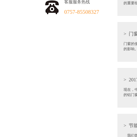
客服服务热线
的重要
0757-85508327
>
门窗
门窗的
的影响
>
20
现在，
的铝门
>
节能
我们曾